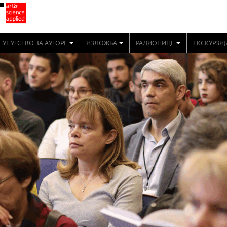
УПУТСТВО ЗА АУТОРЕ
ИЗЛОЖБА
РАДИОНИЦЕ
ЕКСКУРЗИЈ
+
+
+