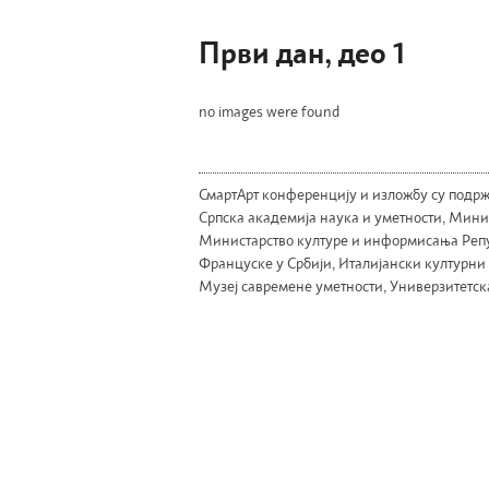
Први дан, део 1
no images were found
СмартАрт конференцију и изложбу су подрж
Српска академија наука и уметности, Минис
Министарство културе и информисања Репуб
Француске у Србији, Италијански културни 
Музеј савремене уметности, Универзитетск