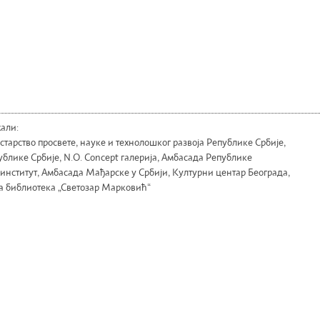
али:
тарство просвете, науке и технолошког развоја Републике Србије,
лике Србије, N.O. Concept галерија, Амбасада Републике
институт, Амбасада Мађарске у Србији, Културни центар Београда,
а библиотека „Светозар Марковић“