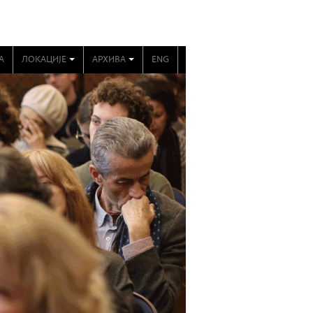
А
ЛОКАЦИЈЕ
АРХИВА
ENG
+
+