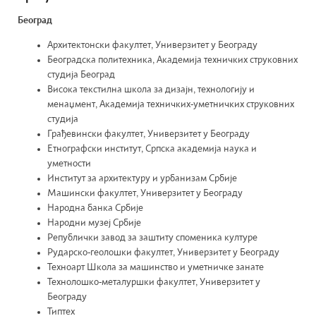
Београд
Архитектонски факултет, Универзитет у Београду
Београдска политехника, Академија техничких струковних
студија Београд
Висока текстилна школа за дизајн, технологију и
менаџмент, Академија техничких-уметничких струковних
студија
Грађевински факултет, Универзитет у Београду
Етнографски институт, Српска академија наука и
уметности
Институт за архитектуру и урбанизам Србије
Машински факултет, Универзитет у Београду
Народна банка Србије
Народни музеј Србије
Републички завод за заштиту споменика културе
Рударско-геолошки факултет, Универзитет у Београду
Техноарт Школа за машинство и уметничке занате
Технолошко-металуршки факултет, Универзитет у
Београду
Типтех