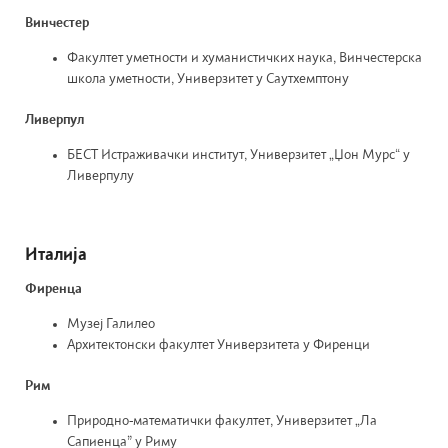
Винчестер
Факултет уметности и хуманистичких наука, Винчестерска
школа уметности, Универзитет у Саутхемптону
Ливерпул
БЕСТ Истраживачки институт, Универзитет „Џон Мурс“ у
Ливерпулу
Италија
Фиренца
Музеј Галилео
Архитектонски факултет Универзитета у Фиренци
Рим
Природно-математички факултет, Универзитет „Ла
Сапиенца” у Риму