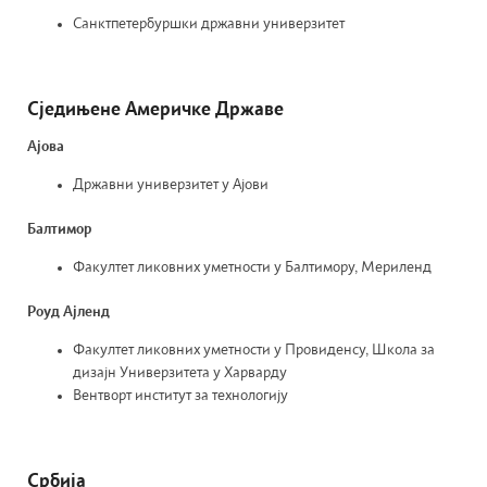
Санктпетербуршки државни универзитет
Сједињене Америчке Државе
Ајова
Државни универзитет у Ајови
Балтимор
Факултет ликовних уметности у Балтимору, Мериленд
Роуд Ајленд
Факултет ликовних уметности у Провиденсу, Школа за
дизајн Универзитета у Харварду
Вентворт институт за технологију
Србија