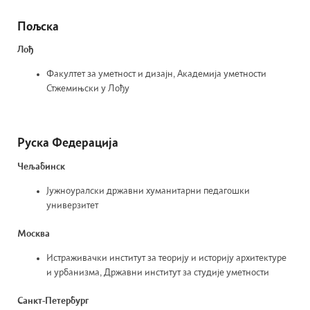
Пољска
Лођ
Факултет за уметност и дизајн, Академија уметности
Стжемињски у Лођу
Руска Федерација
Чељабинск
Јужноуралски државни хуманитарни педагошки
универзитет
Москва
Истраживачки институт за теорију и историју архитектуре
и урбанизма, Државни институт за студије уметности
Санкт-Петербург