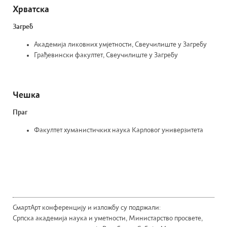
Хрватска
Загреб
Академија ликовних умјетности, Свеучилиште у Загребу
Грађевински факултет, Свеучилиште у Загребу
Чешка
Праг
Факултет хуманистичких наука Карловог универзитета
СмартАрт конференцију и изложбу су подржали:
Српска академија наука и уметности, Министарство просвете,