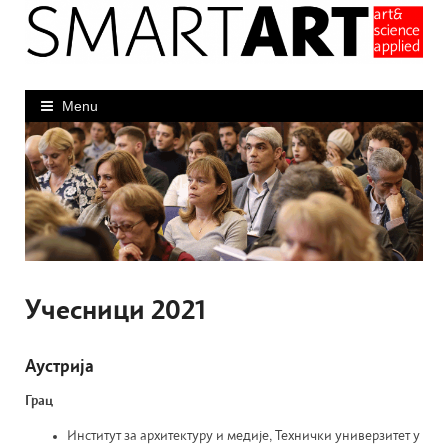
Skip
to
content
Menu
Учесници 2021
Аустрија
Грац
Институт за архитектуру и медије, Технички универзитет у