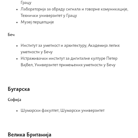
Грацу
Лабораторија за обраду сигнала и говорне комуникације,
Технички универзитет у Грацу
Музеј перцепције
Беч
Институт за уметност и архитектуру, Академија лепих
уметности у Бечу
Истраживачки институт за дигиталне културе Петер
Вајбел, Универзитет примењених уметности у Бечу
Бугарска
Софија
Шумарски факултет, Шумарски универзитет
Велика Британија