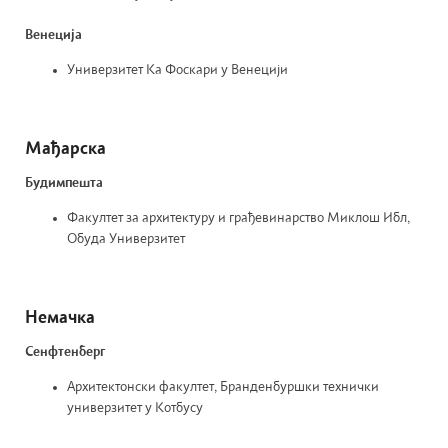
Венеција
Универзитет Ка Фоскари у Венецији
Мађарска
Будимпешта
Факултет за архитектуру и грађевинарство Миклош Ибл,
Обуда Универзитет
Немачка
Сенфтенберг
Архитектонски факултет, Бранденбуршки технички
универзитет у Котбусу