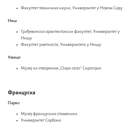
Факултет техничких наука, Универзитет у Новом Саду
Ниш
Грађевинско-архитектонски факултет, Универзитет у
Нишу
Факултет уметности, Универзитета у Нишу
Ужице
Музеј на отвореном „Старо село“ Сирогојно
Француска
Париз
Музеј француских споменика
Универзитет Сорбона