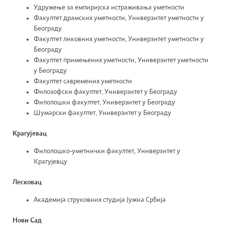
Удружење за емпиријска истраживања уметности
Факултет драмских уметности, Универзитет уметности у
Београду
Факултет ликовних уметности, Универзитет уметности у
Београду
Факултет примењених уметности, Универзитет уметности
у Београду
Факултет савремених уметности
Филозофски факултет, Универзитет у Београду
Филолошки факултет, Универзитет у Београду
Шумарски факултет, Универзитет у Београду
Крагујевац
Филолошко-уметнички факултет, Универзитет у
Крагујевцу
Лесковац
Академија струковних студија Јужна Србија
Нови Сад